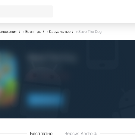
риложения
»
Все игры
»
Казуальные
» Save The Dog
Save The Dog
WONDER GROUP
8.0
9.09.2022
Скачать
Бесплатно
Версия Android: