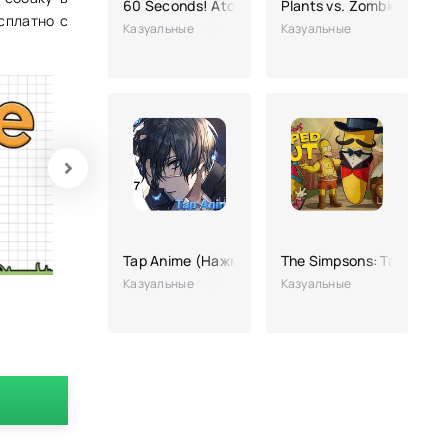
60 Seconds! Atomic Adventure
Plants vs. Zombies 3
сплатно с
Казуальные
Казуальные
Tap Anime (Нажмите Аниме, взлом на покупки)
The Simpsons: Tapped O
Казуальные
Казуальные