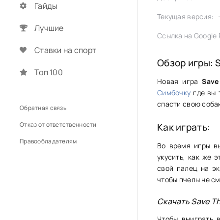
Гайды
Текущая версия:
Лучшие
Ссылка на Google P
Ставки на спорт
Обзор игры: 
Топ 100
Новая игра
Save
Симбочку
где вы 
спасти свою собак
Обратная связь
Отказ от ответственности
Как играть:
Правообладателям
Во время игры в
укусить, как же 
свой палец на эк
чтобы пчелы не см
Скачать Save T
Чтобы выиграть 