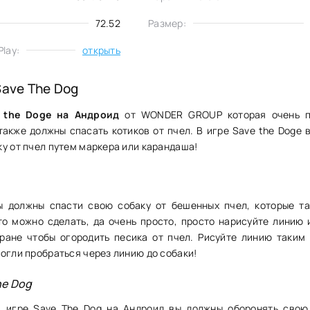
72.52
Размер:
lay:
открыть
Save The Dog
 the Doge на Андроид
от WONDER GROUP которая очень п
также должны спасать котиков от пчел. В игре Save the Doge 
у от пчел путем маркера или карандаша!
ы должны спасти свою собаку от бешенных пчел, которые та
это можно сделать, да очень просто, просто нарисуйте линию 
ране чтобы огородить песика от пчел. Рисуйте линию таким
огли пробраться через линию до собаки!
he Dog
в игре Save The Dog на Андроид вы должны оборонять свою