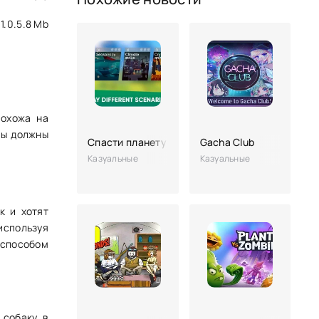
1.0.5.8 Mb
охожа на
вы должны
Спасти планету Земля ЭКО inc. APK (много де
Gacha Club
Казуальные
Казуальные
к и хотят
используя
 способом
 собаку в