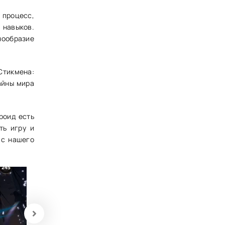
процесс,
 навыков.
нообразие
Стикмена:
айны мира
роид есть
ть игру и
 с нашего