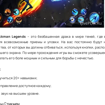
ickman Legends
– это безбашенная драка в мире теней, где 
уя всевозможные приемы и уловки. На вас постоянно будут 
тва, от которых вы должны отбиваться, используя кнопки, расп
ашего экрана. По мере прохождения игры вы сможете усоверше
елать его боле мощным и сильным для борьбы с нечестью.
:
учиться 20+ навыками;
управление доступное каждому;
 звук на высшем уровне.
ды Стикмен