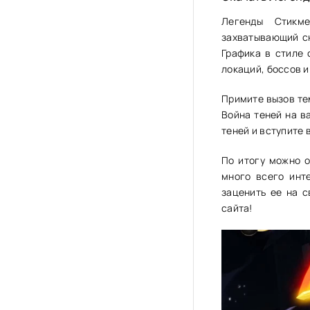
Легенды Стикме
захватывающий сю
Графика в стиле 
локаций, боссов и
Примите вызов те
Война теней на в
теней и вступите 
По итогу можно о
много всего инт
заценить ее на с
сайта!