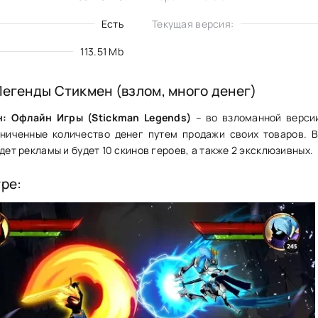
Есть
Текущая версия:
113.51 Mb
Легенды Стикмен (взлом, много денег)
: Офлайн Игры (Stickman Legends)
– во взломанной верси
аниченные количество денег путем продажи своих товаров. 
удет рекламы и будет 10 скинов героев, а также 2 эксклюзивных.
гре: