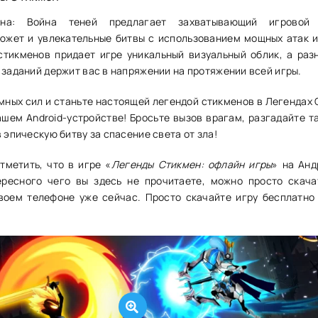
на: Война теней предлагает захватывающий игровой 
жет и увлекательные битвы с использованием мощных атак и
стикменов придает игре уникальный визуальный облик, а раз
 заданий держит вас в напряжении на протяжении всей игры.
мных сил и станьте настоящей легендой стикменов в Легендах 
ашем Android-устройстве! Бросьте вызов врагам, разгадайте т
в эпическую битву за спасение света от зла!
тметить, что в игре «
Легенды Стикмен: офлайн игры
» на Анд
ересного чего вы здесь не прочитаете, можно просто скача
воем телефоне уже сейчас. Просто скачайте игру бесплатно