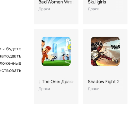
Bad Women Wrestling (женская борьба, взлом)
Skullgirls
Драки
Драки
вы будете
наподдать
оложенные
нствовать
I, The One: Драки на Выживание
Shadow Fight 2
Драки
Драки