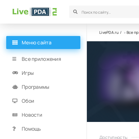
LivePDA.ru
»
Все п
Меню сайта
Все приложения
Игры
Программы
Обои
Новости
Помощь
Доступность: