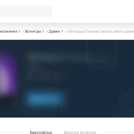
риложения
»
Все игры
»
Драки
» Легенды Стикмен (взлом, много ден
Легенды Стикмен (взлом, мн
ZITGA
5.0
15.04.2023
Скачать
Бесплатно
Версия Android: