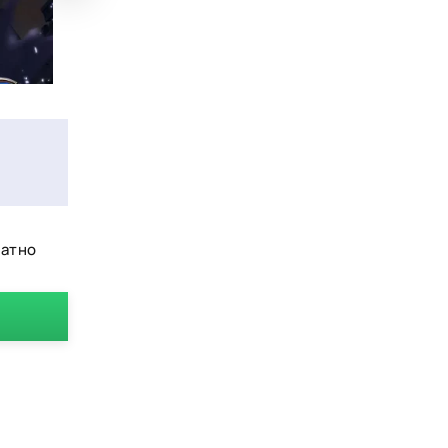
латно