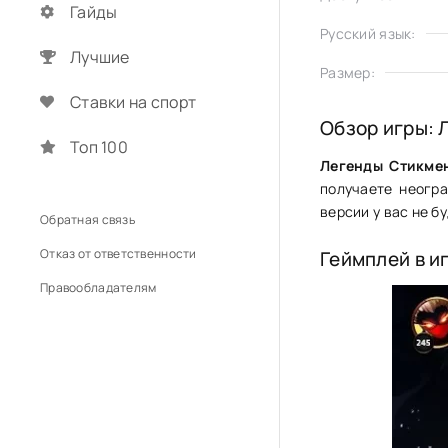
Гайды
Русский язык:
Лучшие
Размер:
Ставки на спорт
Обзор игры: 
Топ 100
Легенды Стикмен
получаете неогр
версии у вас не б
Обратная связь
Отказ от ответственности
Геймплей в и
Правообладателям