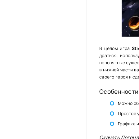
В целом игра
St
драться, использ
непонятные сущес
в нижней части в
своего героя и сд
Особенности
Можно об
Простое 
Графика и
Скачать Леген