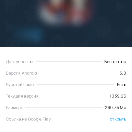
Добавить
Скачать
в избранное
Доступность:
Бесплатно
Версия Android:
5.0
Русский язык:
Есть
Текущая версия:
1.039.95
Размер:
260.35 Mb
Ссылка на Google Play:
открыть