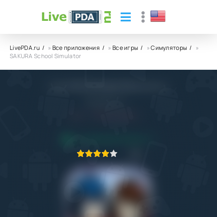
LivePDA.ru
»
Все приложения
»
Все игры
»
Симуляторы
»
SAKURA School Simulator
SAKURA School Simulator
Garusoft LLC
5.0
10.04.2023
ПРИЛОЖЕНИЕ ПРОВЕРЕНО
1
2
3
4
5
2