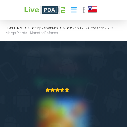
LivePDA.ru
»
Все приложения
»
Все игры
»
Стратегии
»
Merge Plants – Monster Defense
Merge Plants – Monster Defense
FARM STUDIO
5.1
13.02.2024
ПРИЛОЖЕНИЕ ПРОВЕРЕНО
1
2
3
4
5
1