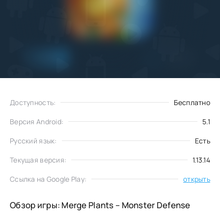
Добавить
Скачать
в избранное
Доступность:
Бесплатно
Версия Android:
5.1
Русский язык:
Есть
Текущая версия:
1.13.14
Ссылка на Google Play:
открыть
Обзор игры: Merge Plants – Monster Defense