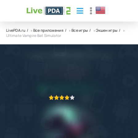
LivePDA.ru
»
Все приложения
»
Все игры
»
Экшен игры
»
Ultimate Vampire Bat Simulator
Ultimate Vampire Bat Simulator
Yusibo Simulator Games
5.0
22.08.2025
ПРИЛОЖЕНИЕ ПРОВЕРЕНО
1
2
3
4
5
8