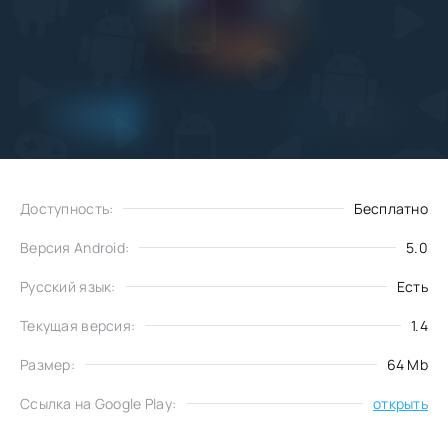
Добавить
Скачать
в избранное
Доступность:
Бесплатно
Версия Android:
5.0
Русский язык:
Есть
Текущая версия:
1.4
Размер:
64 Mb
Ссылка на Google Play:
открыть