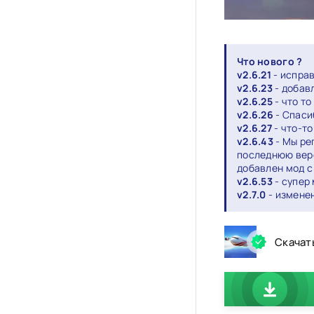
Что нового ?
v2.6.21
- испра
v2.6.23
- добав
v2.6.25
- что то
v2.6.26
- Спасиб
v2.6.27
- что-то
v2.6.43
- Мы ре
последнюю верси
добавлен мод с
v2.6.53
- супер 
v2.7.0
- изменен
Скачать