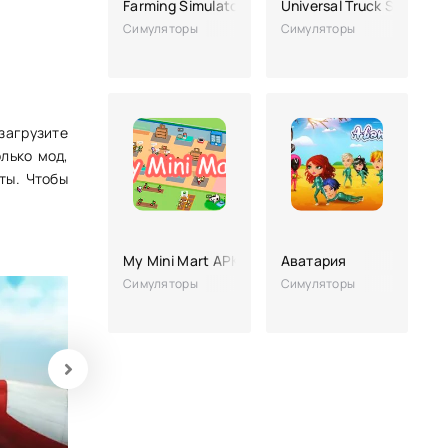
Farming Simulator 23
Universal Truck Simulato
Симуляторы
Симуляторы
загрузите
олько мод,
ты. Чтобы
My Mini Mart APK (без рекламы, взлом, много 
Аватария
Симуляторы
Симуляторы