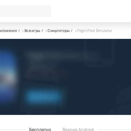
риложения
»
Все игры
»
Симуляторы
» Flight Pilot Simulator
Flight Pilot Simulator
Wildlife Studios
4.0
16.04.2023
Скачать
Бесплатно
Версия Android: