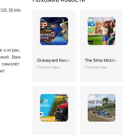
125.35 Mb
е о играх,
икой. Вам
Graveyard Keeper
The Sims Mobile
 самолёт.
Симуляторы
Симуляторы
но!