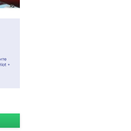
ите
lot +