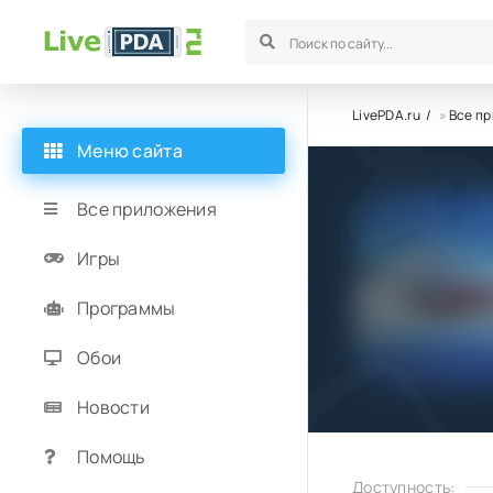
LivePDA.ru
»
Все п
Меню сайта
Все приложения
Игры
Программы
Обои
Новости
Помощь
Доступность: