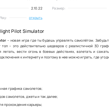
2.10.22
Размер:
lay:
открыть
ight Pilot Simulator
ator
– новая игра где ты будешь управлять самолётом. Забудьт
 топ – это действительно шедевров с реалистичной 3D граф
я летать, вести огонь в боевых действиях, взлетать и сажать
одключения к интернету и поэтому в нее можно играть, где угод
чная графика самолетов;
ов самолетов, джеты и так далее;
ля прохождения карьеры;