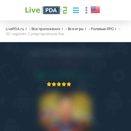
LivePDA.ru
»
Все приложения
»
Все игры
»
Ролевые RPG
»
DC Legends: Супергеройские бои
DC Legends: Супергеройские бои
5.0
14.02.2022
ПРИЛОЖЕНИЕ ПРОВЕРЕНО
1
2
3
4
5
3