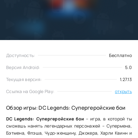
Добавить
Скачать
в избранное
Доступность:
Бесплатно
Версия Android:
5.0
Текущая версия:
1.27.13
Ссылка на Google Play:
открыть
Обзор игры: DC Legends: Супергеройские бои
DC Legends: Супергеройские бои
– игра, в которой ты
сможешь нанять легендарных персонажей – Супермена,
Бэтмена, Флэша, Чудо-женщину, Джокера, Харли Квинн и