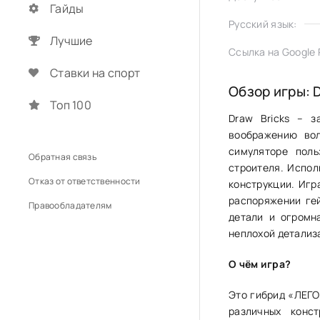
Гайды
Русский язык:
Лучшие
Ссылка на Google P
Ставки на спорт
Обзор игры: D
Топ 100
Draw Bricks – з
воображению вол
симуляторе поль
Обратная связь
строителя. Испол
Отказ от ответственности
конструкции. Игр
распоряжении ге
Правообладателям
детали и огромн
неплохой детализа
О чём игра?
Это гибрид «ЛЕГО
различных конс