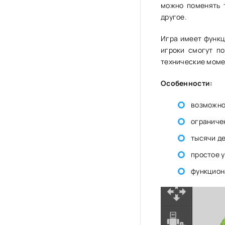
можно поменять т
другое.
Игра имеет функц
игроки смогут п
технические моме
Особенности:
возможно
ограниче
тысячи д
простое 
функцион