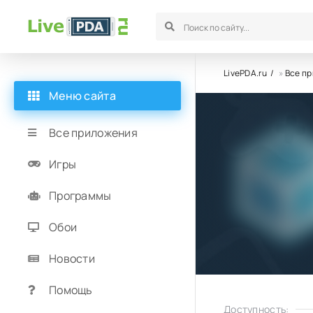
LivePDA.ru
»
Все п
Меню сайта
Все приложения
Игры
Программы
Обои
Новости
Помощь
Доступность: