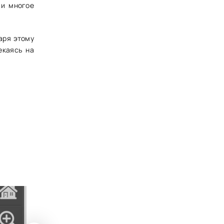
 и многое
аря этому
екаясь на