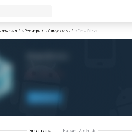
риложения
»
Все игры
»
Симуляторы
» Draw Bricks
Draw Bricks
BRUNO SOUSA
4.4
1.11.2023
Скачать
Бесплатно
Версия Android: