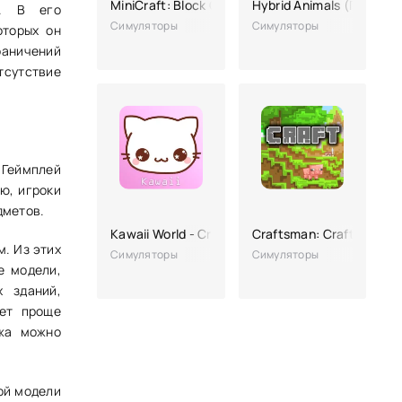
MiniCraft: Block Craft World
Hybrid Animals (Гибрид
е. В его
Симуляторы
Симуляторы
оторых он
раничений
тсутствие
 Геймплей
ю, игроки
дметов.
Kawaii World - Craft and Build
Craftsman: Crafting & Bu
. Из этих
Симуляторы
Симуляторы
е модели,
 зданий,
дет проще
ежа можно
ой модели