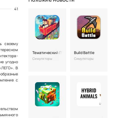
41
ть своему
нтересном
Тематический Парк Крафт
Build Battle
итектора-
Симуляторы
Симуляторы
ие угодно
«ЛЕГО». В
ообразные
рмление с
тельством
ымянного