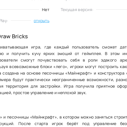
Нет
Текущая версия:
lay:
открыть
raw Bricks
ахватывающая игра, где каждый пользователь сможет да
ю и получить кучу ярких эмоций от геймплея. В этом и
зователи смогут почувствовать себя в роли эдакого арх
ьзуя всевозможные блоки «лего», игроки могут построить как
а создана на основе песочницы «Майнкрафт» и конструктора 
ймера будут практически неограниченные возможности, разн
ая территория для застройки. Игра получила приятное офо
цией, простое управление и неплохой звук.
» и песочницы «Майнкрафт», в котором можно заняться строи
трукций. После старта игрок берёт под управление без