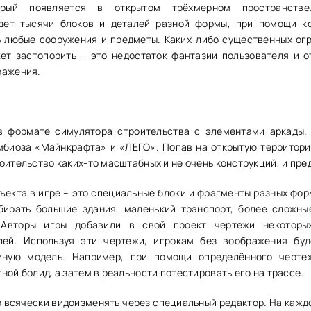
орый появляется в открытом трёхмерном пространств
дет тысячи блоков и деталей разной формы, при помощи к
 любые сооружения и предметы. Каких-либо существенных ог
жет застопорить – это недостаток фантазии пользователя и о
ражения.
с
в формате симулятора строительства с элементами аркады.
мбиоза «Майнкрафта» и «ЛЕГО». Попав на открытую территори
оительство каких-то масштабных и не очень конструкций, и пре
ъекта в игре – это специальные блоки и фрагменты разных форм
бирать большие здания, маленький транспорт, более сложны
 Авторы игры добавили в свой проект чертежи некоторых
лей. Используя эти чертежи, игрокам без воображения бу
иную модель. Например, при помощи определённого черт
ной болид, а затем в реальности потестировать его на трассе.
 всячески видоизменять через специальный редактор. На кажд