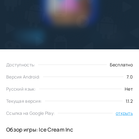
Добавить
Скачать
в избранное
Доступность:
Бесплатно
Версия Android:
7.0
Русский язык:
Нет
Текущая версия:
1.1.2
Ссылка на Google Play:
открыть
Обзор игры: Ice Cream Inc