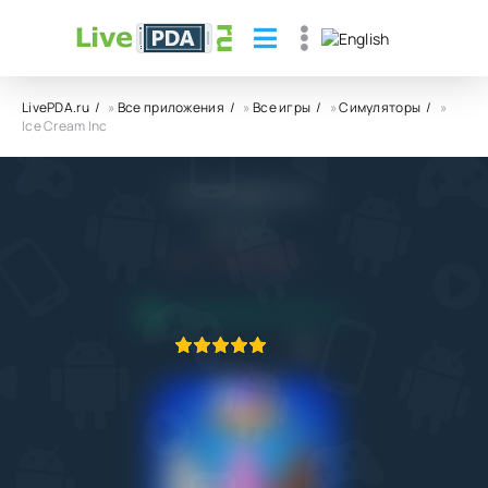
LivePDA.ru
»
Все приложения
»
Все игры
»
Симуляторы
»
Ice Cream Inc
Ice Cream Inc
TapNation
7.0
3.11.2023
ПРИЛОЖЕНИЕ ПРОВЕРЕНО
1
2
3
4
5
1