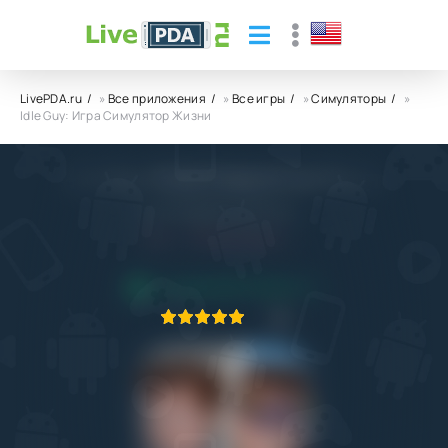
LivePDA.ru
»
Все приложения
»
Все игры
»
Симуляторы
»
Idle Guy: Игра Симулятор Жизни
Idle Guy: Игра Симулятор Жизни
Heatherglade Publishing
6.0
30.09.2024
ПРИЛОЖЕНИЕ ПРОВЕРЕНО
1
2
3
4
5
1