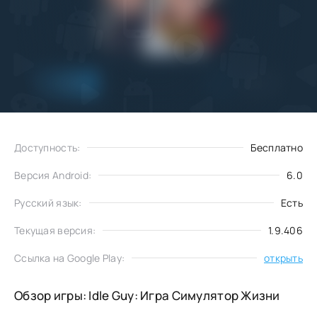
Добавить
Скачать
в избранное
Доступность:
Бесплатно
Версия Android:
6.0
Русский язык:
Есть
Текущая версия:
1.9.406
Ссылка на Google Play:
открыть
Обзор игры: Idle Guy: Игра Симулятор Жизни