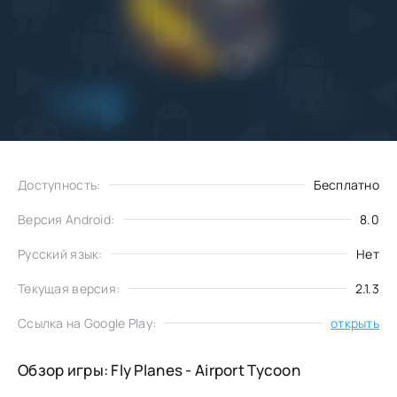
Добавить
Скачать
в избранное
Доступность:
Бесплатно
Версия Android:
8.0
Русский язык:
Нет
Текущая версия:
2.1.3
Ссылка на Google Play:
открыть
Обзор игры: Fly Planes - Airport Tycoon