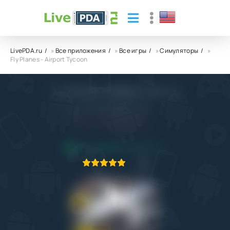
LivePDA.ru
»
Все приложения
»
Все игры
»
Симуляторы
»
Fly Planes - Airport Tycoon
Fly Planes - Airport Tycoon
RevolutionGames Studio
8.0
29.04.2026
ПРИЛОЖЕНИЕ ПРОВЕРЕНО
1
2
3
4
5
1