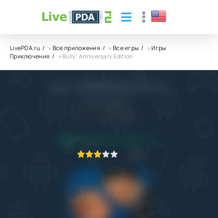
LivePDA.ru
»
Все приложения
»
Все игры
»
Игры
Приключения
» Bully: Anniversary Edition
Bully: Anniversary Edition
Rockstar Games
8.0
10.10.2022
ПРИЛОЖЕНИЕ ПРОВЕРЕНО
1
2
3
4
5
6