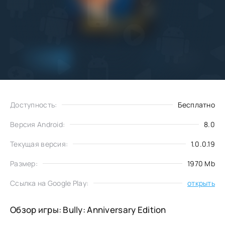
Добавить
Скачать
в избранное
Доступность:
Бесплатно
Версия Android:
8.0
Текущая версия:
1.0.0.19
Размер:
1970 Mb
Ссылка на Google Play:
открыть
Обзор игры: Bully: Anniversary Edition