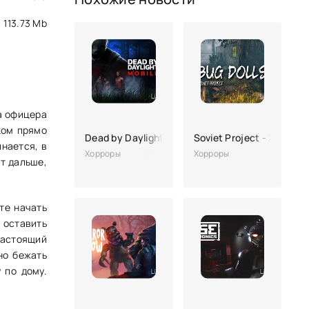
113.73 Mb
а офицера
ком прямо
Dead by Daylight Mobile
Soviet Project - Хоррор 
инается, в
Хорроры
Хорроры
ет дальше,
те начать
 оставить
настоящий
но бежать
 по дому.