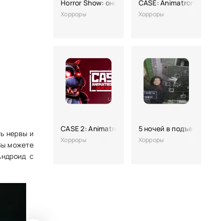
Horror Show: онлайн-хоррор
CASE: Animatronics
Хорроры
Хорроры
CASE 2: Animatronics Survival
5 ночей в подъезде (по
ь нервы и
Хорроры
Хорроры
Вы можете
Андроид с