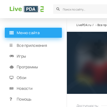
LivePDA.ru
»
Все п
Меню сайта
Все приложения
Игры
Программы
Обои
Новости
Помощь
Доступность: