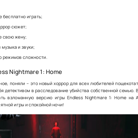
е бесплатно играть;
оррор сюжет;
е свою жену;
музыка и звуки;
о режимов сложности.
ess Nightmare 1: Home
рное, поняли – это новый хоррор для всех любителей пощекотат
бя детективом в расследование убийства собственной семью. 
ать взломанную версию игры Endless Nightmare 1: Home на 
ятной игры и спокойной ночи!