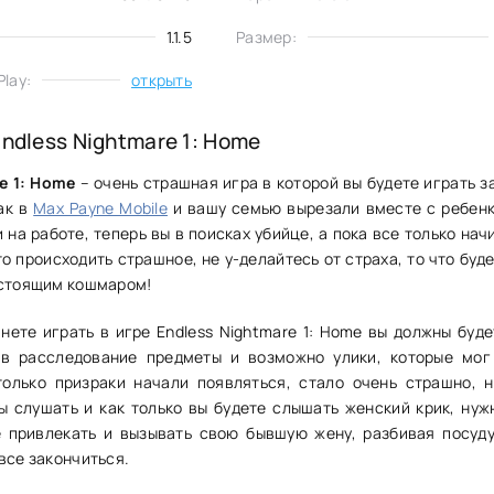
1.1.5
Размер:
lay:
открыть
Endless Nightmare 1: Home
e 1: Home
– очень страшная игра в которой вы будете играть з
ак в
Max Payne Mobile
и вашу семью вырезали вместе с ребен
 на работе, теперь вы в поисках убийце, а пока все только нач
о происходить страшное, не у-делайтесь от страха, то что буд
астоящим кошмаром!
чнете играть в игре Endless Nightmare 1: Home вы должны буде
 в расследование предметы и возможно улики, которые мог
только призраки начали появляться, стало очень страшно, 
ы слушать и как только вы будете слышать женский крик, нуж
 привлекать и вызывать свою бывшую жену, разбивая посуду
все закончиться.