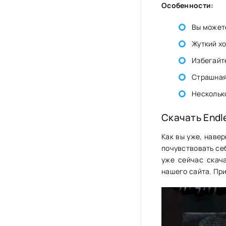
Особенности:
Вы может
Жуткий х
Избегайт
Страшная 
Нескольк
Скачать Endl
Как вы уже, наве
почувствовать се
уже сейчас скач
нашего сайта. При