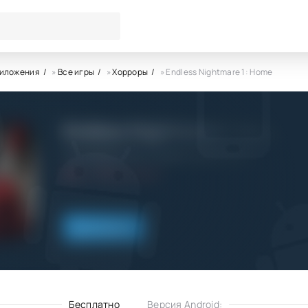
риложения
»
Все игры
»
Хорроры
» Endless Nightmare 1: Home
Endless Nightmare 1: Home
707 INTERACTIVE: Fun Epic Casual Games
5.0
24.10.2022
Скачать
Бесплатно
Версия Android: