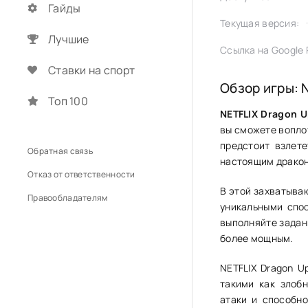
Гайды
Текущая версия:
Лучшие
Ссылка на Google P
Ставки на спорт
Обзор игры: 
Топ 100
NETFLIX Dragon U
вы сможете вопло
предстоит взлете
Обратная связь
настоящим дракон
Отказ от ответственности
В этой захватыва
Правообладателям
уникальными спо
выполняйте задан
более мощным.
NETFLIX Dragon U
такими как злоб
атаки и способно