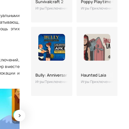
Survivalcraft 2
Poppy Playtime Chapter 
Игры Приключения
Игры Приключения
зуальными
ватывающ,
мощь этих
ключений,
ир вместе
локации и
Bully: Anniversary Edition
Haunted Laia
Игры Приключения
Игры Приключения