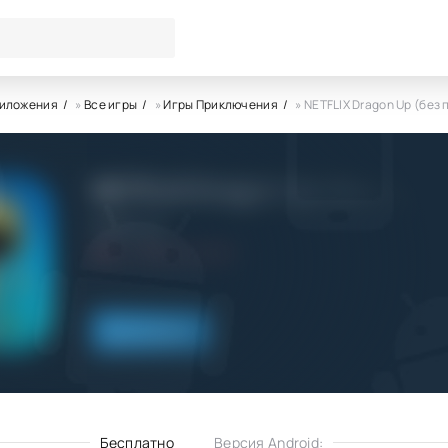
риложения
»
Все игры
»
Игры Приключения
» NETFLIX Dragon Up (без
NETFLIX Dragon Up (без подп
Netflix, Inc.
8.0
16.04.2023
Скачать
Бесплатно
Версия Android: