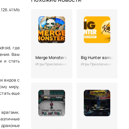
126.41 Mb
droid, где
ения. Вам
Merge Monsters
Big Hunter взлом
и и стать
Игры Приключения
Игры Приключения
х видов с
ому миру,
стать еще
 врагами,
различные
 драконье