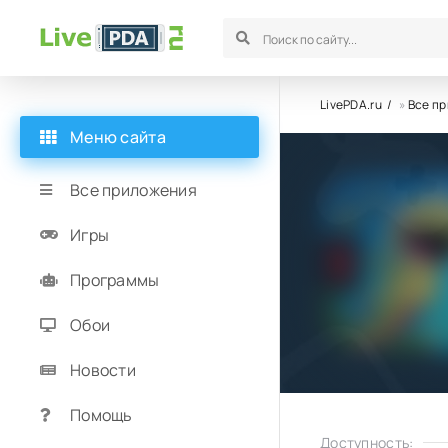
LivePDA.ru
»
Все п
Меню сайта
Все приложения
Игры
Программы
Обои
Новости
Помощь
Доступность: