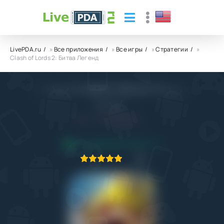
LivePDA.ru
»
Все приложения
»
Все игры
»
Стратегии
»
Clash of Lords 2: Битва Легенд
Clash of Lords 2: Битва Легенд
IGG.COM
4.0
1.05.2023
ПРИЛОЖЕНИЕ ПРОВЕРЕНО
1
2
3
4
5
1