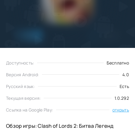
Добавить
Скачать
в избранное
Доступность:
Бесплатно
Версия Android:
4.0
Русский язык:
Есть
Текущая версия:
1.0.292
Ссылка на Google Play:
открыть
Обзор игры: Clash of Lords 2: Битва Легенд