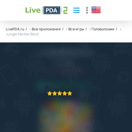
LivePDA.ru
»
Все приложения
»
Все игры
»
Головоломки
»
Jungle Marble Blast
Jungle Marble Blast
coolstudios
4.4
13.06.2023
ПРИЛОЖЕНИЕ ПРОВЕРЕНО
1
2
3
4
5
1