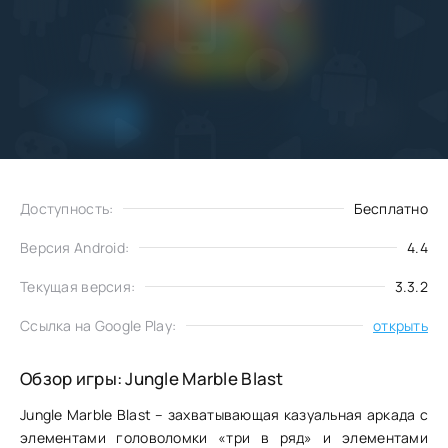
Добавить
Скачать
в избранное
Доступность:
Бесплатно
Версия Android:
4.4
Текущая версия:
3.3.2
Ссылка на Google Play:
открыть
Обзор игры: Jungle Marble Blast
Jungle Marble Blast – захватывающая казуальная аркада с
элементами головоломки «три в ряд» и элементами