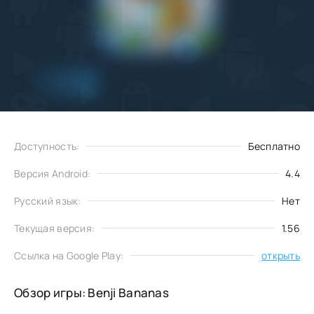
Добавить
Скачать
в избранное
Доступность:
Бесплатно
Версия Android:
4.4
Русский язык:
Нет
Текущая версия:
1.56
Ссылка на Google Play:
открыть
Обзор игры: Benji Bananas