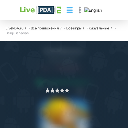
LivePDA.ru
»
Все приложения
»
Все игры
»
Казуальные
»
Benji Bananas
Benji Bananas
Animoca Brands
4.4
18.08.2023
ПРИЛОЖЕНИЕ ПРОВЕРЕНО
1
2
3
4
5
0