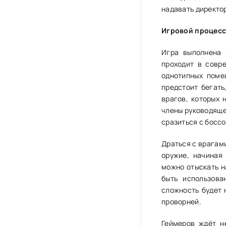
надавать директо
Игровой процес
Игра выполнена 
проходит в совр
однотипных поме
предстоит бегать
врагов, которых 
члены руководящег
сразиться с босс
Драться с врагам
оружие, начиная
можно отыскать н
быть использова
сложность будет 
проворней.
Геймеров ждёт н