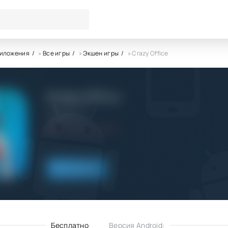
риложения
»
Все игры
»
Экшен игры
» Crazy Office
Crazy Office
Freeplay Inc
5.1
10.09.2023
Скачать
Бесплатно
Версия Android: