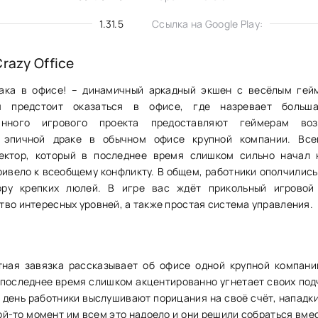
1.31.5
Ссылка на Google Play:
razy Office
драка в офисе! – динамичный аркадный экшен с весёлым гей
м предстоит оказаться в офисе, где назревает больша
анного игрового проекта предоставляют геймерам воз
в эпичной драке в обычном офисе крупной компании. Все
ектор, который в последнее время слишком сильно начал 
привело к всеобщему конфликту. В общем, работники ополчились
ору крепких люлей. В игре вас ждёт прикольный игровой
тво интересных уровней, а также простая система управления.
ная завязка рассказывает об офисе одной крупной компани
 последнее время слишком акцентированно угнетает своих под
й день работники выслушивают порицания на своё счёт, нападки
кой-то момент им всем это надоело и они решили собраться вме