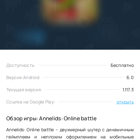
Добавить
Скачать
в избранное
Доступность:
Бесплатно
Версия Android:
6.0
Текущая версия:
1.117.3
Ссылка на Google Play:
открыть
Обзор игры: Annelids: Online battle
Annelids: Online battle – двухмерный шутер с динамичным
геймплеем и неплохим оформлением на мобильные