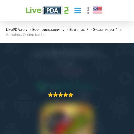
LivePDA.ru
»
Все приложения
»
Все игры
»
Экшен игры
»
Annelids: Online battle
Annelids: Online battle
Michal Srb
6.0
10.10.2023
ПРИЛОЖЕНИЕ ПРОВЕРЕНО
1
2
3
4
5
1