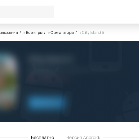
риложения
»
Все игры
»
Симуляторы
» City Island 5
City Island 5
Sparkling Society - Build Town City Building Games
4.0
12.11.2022
Скачать
Бесплатно
Версия Android: