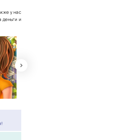
акже у нас
а деньги и
я!