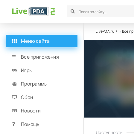
LivePDA.ru
»
Все п
Меню сайта
Все приложения
Игры
Программы
Обои
Новости
Помощь
Доступность: