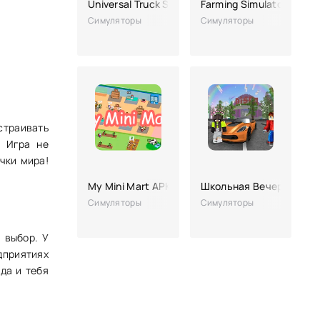
Universal Truck Simulator
Farming Simulator 23
Симуляторы
Симуляторы
тстраивать
. Игра не
чки мира!
My Mini Mart APK (без рекламы, взлом, много 
Школьная Вечеринка Кр
Симуляторы
Симуляторы
 выбор. У
дприятиях
да и тебя