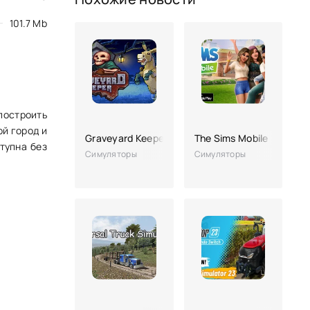
101.7 Mb
 построить
й город и
Graveyard Keeper
The Sims Mobile
тупна без
Симуляторы
Симуляторы