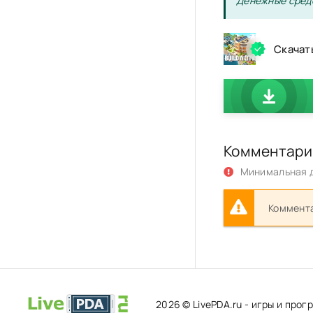
Денежные средс
Скачать
Комментари
Минимальная д
Коммента
2026 © LivePDA.ru - игры и про