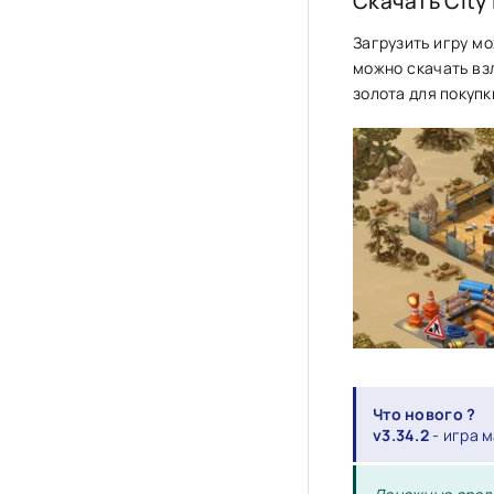
Скачать City 
Загрузить игру мо
можно скачать взл
золота для покупк
Что нового ?
v3.34.2
- игра 