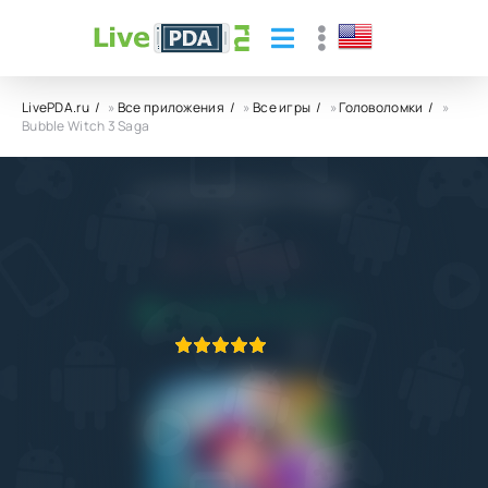
LivePDA.ru
»
Все приложения
»
Все игры
»
Головоломки
»
Bubble Witch 3 Saga
Bubble Witch 3 Saga
King
5.0
5.10.2023
ПРИЛОЖЕНИЕ ПРОВЕРЕНО
1
2
3
4
5
1